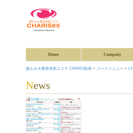
Home
Company
腸もみ＆痩身美肌エステ CHARIS銀座
>
コースメニュー
>
C
News