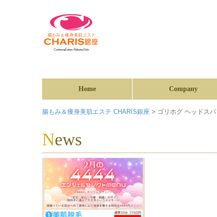
Home
Company
腸もみ＆痩身美肌エステ CHARIS銀座
>
ゴリホグ ヘッドスパ (
News