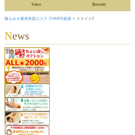
Voice
Recruit
腸もみ＆痩身美肌エステ CHARIS銀座
>
スライド2
News