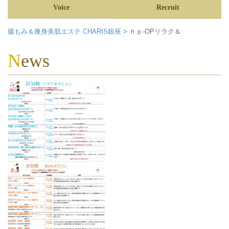
Voice
Recruit
腸もみ＆痩身美肌エステ CHARIS銀座
>
ｈｐ-OPリラク＆
News