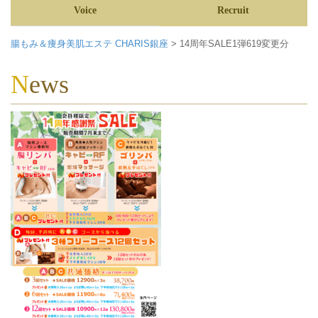
Voice
Recruit
腸もみ＆痩身美肌エステ CHARIS銀座
>
14周年SALE1弾619変更分
News