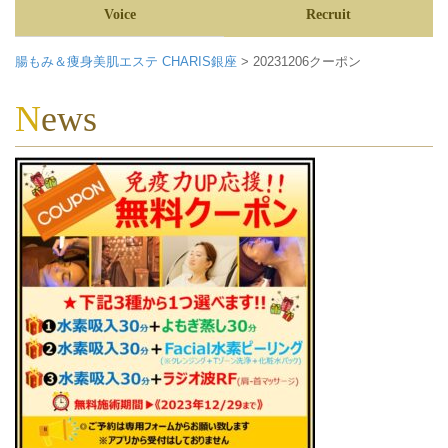
Voice
Recruit
腸もみ＆痩身美肌エステ CHARIS銀座
>
20231206クーポン
News