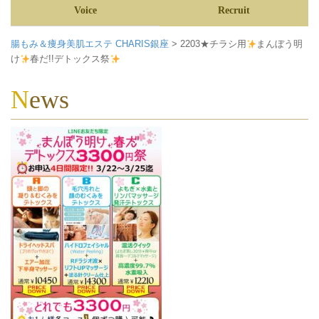
Voice
Recruit
腸もみ＆痩身美肌エステ CHARIS銀座
>
2203★チラシ用
まんぼう明
け
春だ!!デトックス祭
News