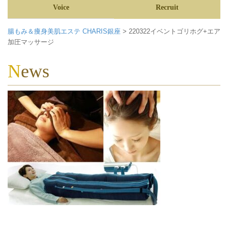
Voice
Recruit
腸もみ＆痩身美肌エステ CHARIS銀座
>
220322イベントゴリホグ+エア
加圧マッサージ
News