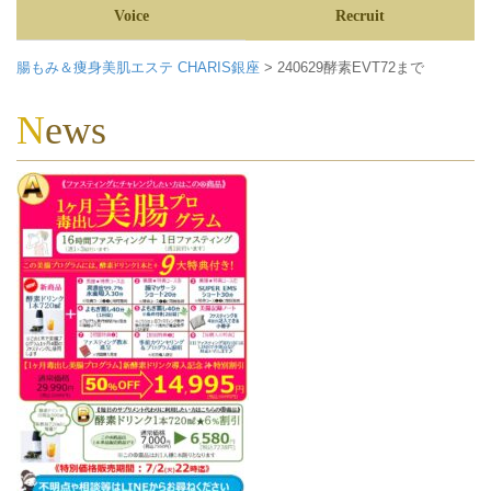
Voice
Recruit
腸もみ＆痩身美肌エステ CHARIS銀座
>
240629酵素EVT72まで
News