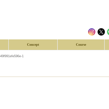
Concept
Course
49f991efe596e-1