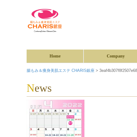
Home
Company
腸もみ＆痩身美肌エステ CHARIS銀座
>
3eaf4b307f8f2507e68
News