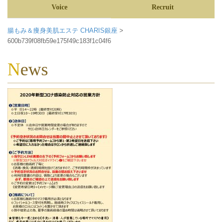
Voice
Recruit
腸もみ＆痩身美肌エステ CHARIS銀座
>
600b739f08fb59e175f49c183f1c04f6
News