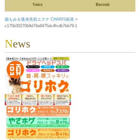
Voice
Recruit
腸もみ＆痩身美肌エステ CHARIS銀座
>
c175b30270b9d79a9475dc4fcdb7bb79-1
News