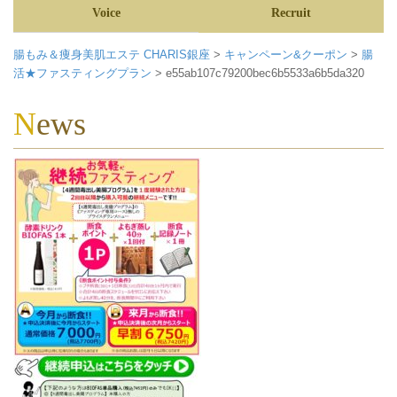
Voice
Recruit
腸もみ＆痩身美肌エステ CHARIS銀座
>
キャンペーン&クーポン
>
腸
活★ファスティングプラン
>
e55ab107c79200bec6b5533a6b5da320
News