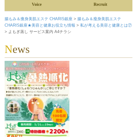
Voice
Recruit
腸もみ＆痩身美肌エステ CHARIS銀座
>
腸もみ＆瘦身美肌エステ
CHARIS銀座★美容と健康お役立ち情報
>
私が考える美容と健康とは⑦
>
よもぎ蒸し サービス案内 A4チラシ
News