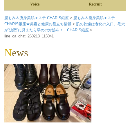
Voice
Recruit
腸もみ＆痩身美肌エステ CHARIS銀座
>
腸もみ＆瘦身美肌エステ
CHARIS銀座★美容と健康お役立ち情報
>
肌の乾燥は老化の入口。毛穴
が“涙型”に見えたら早めの対処を！｜CHARIS銀座
>
line_oa_chat_260213_115041
News