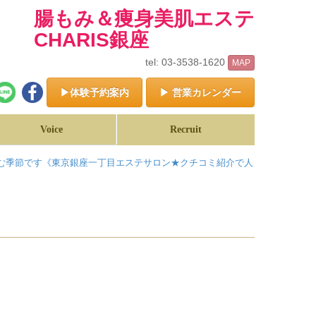
腸もみ＆痩身美肌エステ
CHARIS銀座
tel: 03-3538-1620
MAP
▶体験予約案内
▶ 営業カレンダー
Voice
Recruit
む季節です《東京銀座一丁目エステサロン★クチコミ紹介で人