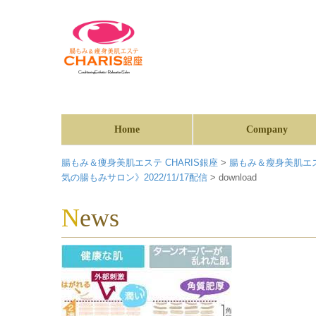
Home
Company
腸もみ＆痩身美肌エステ CHARIS銀座
>
腸もみ＆瘦身美肌エス
気の腸もみサロン》2022/11/17配信
>
download
News