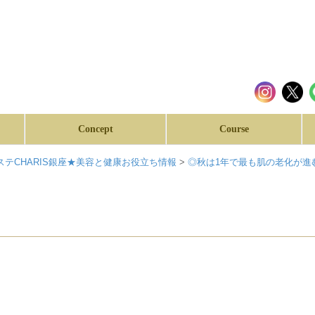
Concept
Course
テCHARIS銀座★美容と健康お役立ち情報
>
◎秋は1年で最も肌の老化が進