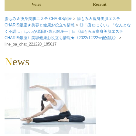
Voice
Recruit
腸もみ＆痩身美肌エステ CHARIS銀座
>
腸もみ＆瘦身美肌エステ
CHARIS銀座★美容と健康お役立ち情報
>
◎「痩せにくい」「なんとな
く不調…」は○○が原因!?東京銀座一丁目《腸もみ＆痩身美肌エステ
CHARIS銀座》美容健康お役立ち情報★《2022/12/22☆配信版》
>
line_oa_chat_221220_185617
News