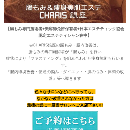
【腸もみ専門施術者+美容師免許保有者+日本エステティック協会
認定エステティシャン在中】
◎CHARIS銀座の腸もみ・腸内改善は、
腸もみの専門施術者が『腸もみ』を行い
症状により『ファスティング』を組み合わせた痩身施術も行いま
す。
『腸内環境改善・便通の悩み・ダイエット・肌の悩み・体調の改
善』等へ導きます
色々なサロンなどにへ行っても、
なかなか改善されなかった方は
最後の砦に一度当サロンへご来店下さい!!