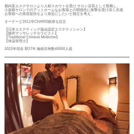
都内某エステサロンより人材スカウトを受け サロン店長として勤務し、
小規模サロンでのアットホームなお客様との関係性に衝撃を受け深く共感
お客様への美容提供をより身近にしたいと独立を考え、
オーナーと2011年CHARIS銀座を設立
【日本エステティック協会認定エステティシャン】
【腸管マッサレッチセラピスト】
【Traditional Chinese Medicine】
【体温管理士】
2022年現在 歴27年 施術症例数40000人超