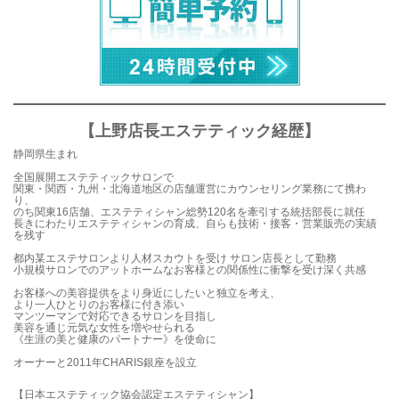
【上野店長エステティック経歴】
静岡県生まれ
全国展開エステティックサロンで
関東・関西・九州・北海道地区の店舗運営にカウンセリング業務にて携わ
り、
のち関東16店舗、エステティシャン総勢120名を牽引する統括部長に就任
長きにわたりエステティシャンの育成、自らも技術・接客・営業販売の実績
を残す
都内某エステサロンより人材スカウトを受け サロン店長として勤務
小規模サロンでのアットホームなお客様との関係性に衝撃を受け深く共感
お客様への美容提供をより身近にしたいと独立を考え、
より一人ひとりのお客様に付き添い
マンツーマンで対応できるサロンを目指し
美容を通じ元気な女性を増やせられる
《生涯の美と健康のパートナー》を使命に
オーナーと2011年CHARIS銀座を設立
【日本エステティック協会認定エステティシャン】