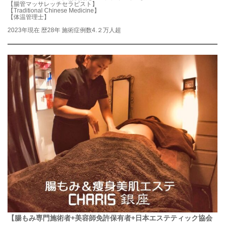
【腸管マッサレッチセラピスト】
【Traditional Chinese Medicine】
【体温管理士】
2023年現在 歴28年 施術症例数4.２万人超
【腸もみ専門施術者+美容師免許保有者+日本エステティック協会