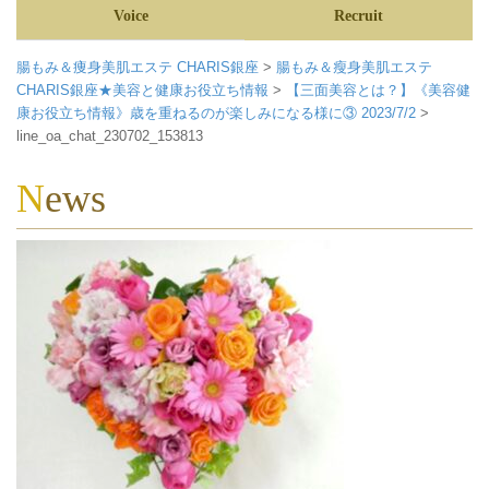
Voice
Recruit
腸もみ＆痩身美肌エステ CHARIS銀座
>
腸もみ＆瘦身美肌エステ
CHARIS銀座★美容と健康お役立ち情報
>
【三面美容とは？】《美容健
康お役立ち情報》歳を重ねるのが楽しみになる様に③ 2023/7/2
>
line_oa_chat_230702_153813
News