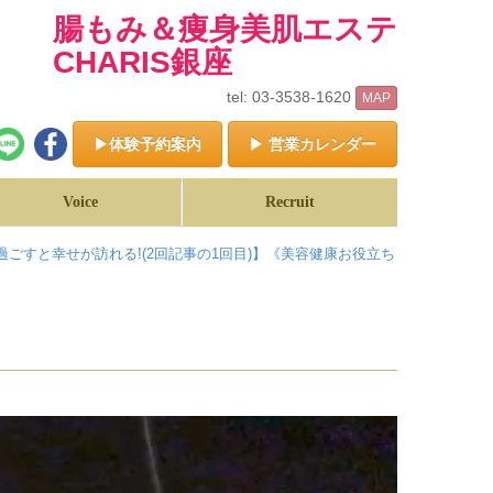
腸もみ＆痩身美肌エステ
CHARIS銀座
tel: 03-3538-1620
MAP
▶体験予約案内
▶ 営業カレンダー
Voice
Recruit
ごすと幸せが訪れる!(2回記事の1回目)】《美容健康お役立ち