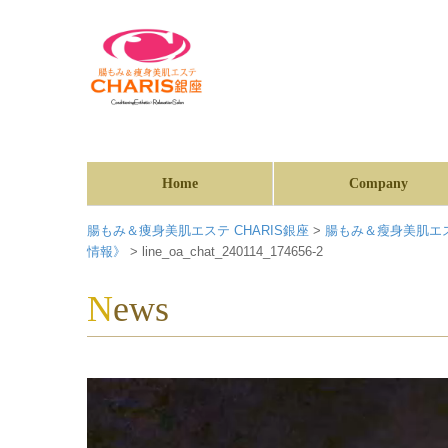
Home
Company
腸もみ＆痩身美肌エステ CHARIS銀座
>
腸もみ＆瘦身美肌エス
情報》
>
line_oa_chat_240114_174656-2
News