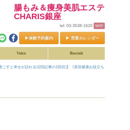
腸もみ＆痩身美肌エステ
CHARIS銀座
tel: 03-3538-1620
MAP
▶体験予約案内
▶ 営業カレンダー
Voice
Recruit
ごすと幸せが訪れる!(2回記事の1回目)】《美容健康お役立ち