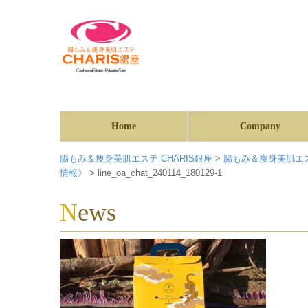
Home
Company
腸もみ＆痩身美肌エステ CHARIS銀座
>
腸もみ＆瘦身美肌エス
情報》
>
line_oa_chat_240114_180129-1
News