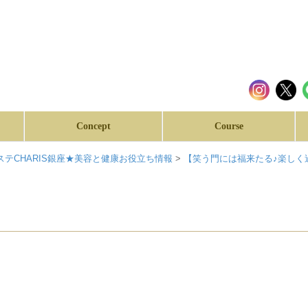
Concept
Course
テCHARIS銀座★美容と健康お役立ち情報
>
【笑う門には福来たる♪楽しく過