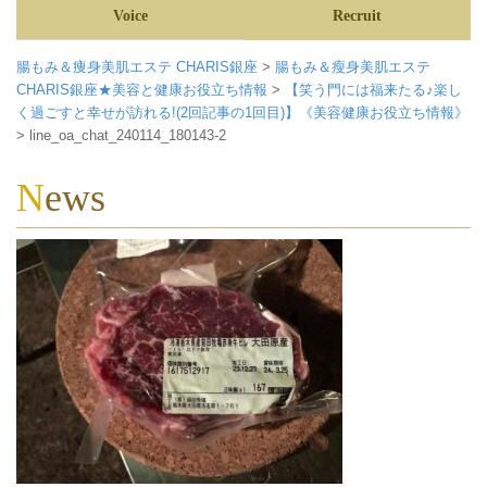
Voice
Recruit
腸もみ＆痩身美肌エステ CHARIS銀座
>
腸もみ＆瘦身美肌エステ
CHARIS銀座★美容と健康お役立ち情報
>
【笑う門には福来たる♪楽し
く過ごすと幸せが訪れる!(2回記事の1回目)】《美容健康お役立ち情報》
>
line_oa_chat_240114_180143-2
News