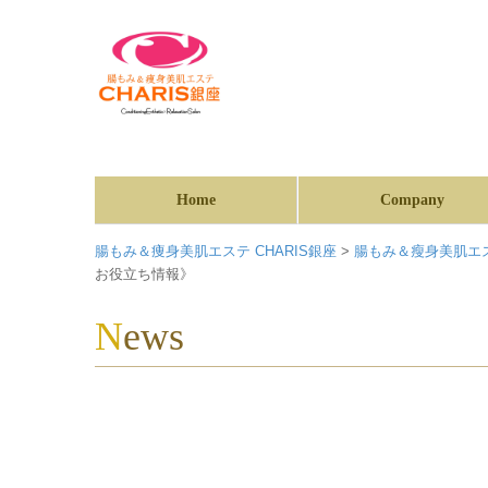
Home
Company
腸もみ＆痩身美肌エステ CHARIS銀座
>
腸もみ＆瘦身美肌エス
お役立ち情報》
News