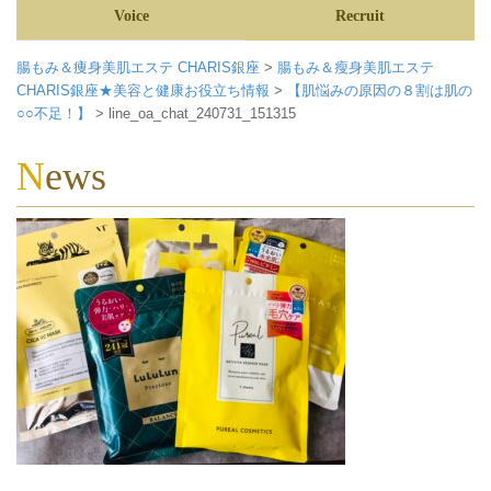
Voice
Recruit
腸もみ＆痩身美肌エステ CHARIS銀座
>
腸もみ＆瘦身美肌エステ
CHARIS銀座★美容と健康お役立ち情報
>
【肌悩みの原因の８割は肌の
○○不足！】
>
line_oa_chat_240731_151315
News