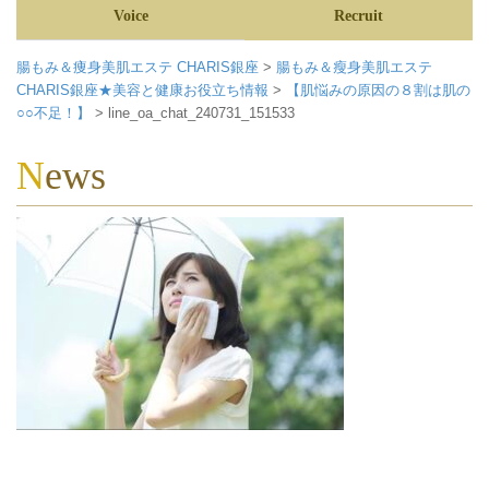
Voice
Recruit
腸もみ＆痩身美肌エステ CHARIS銀座
>
腸もみ＆瘦身美肌エステ
CHARIS銀座★美容と健康お役立ち情報
>
【肌悩みの原因の８割は肌の
○○不足！】
>
line_oa_chat_240731_151533
News