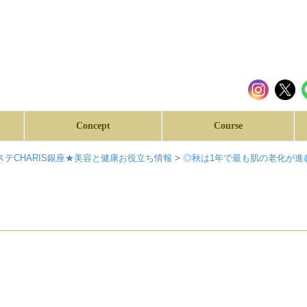
Concept
Course
テCHARIS銀座★美容と健康お役立ち情報
>
◎秋は1年で最も肌の老化が進