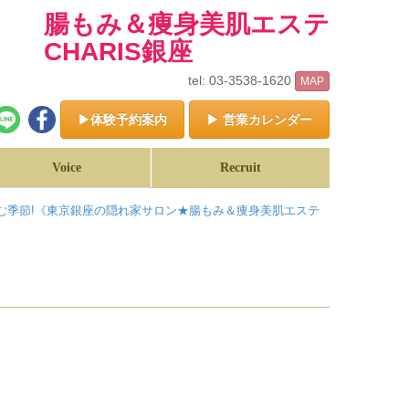
腸もみ＆痩身美肌エステ
CHARIS銀座
tel: 03-3538-1620
MAP
▶体験予約案内
▶ 営業カレンダー
Voice
Recruit
む季節!《東京銀座の隠れ家サロン★腸もみ＆痩身美肌エステ