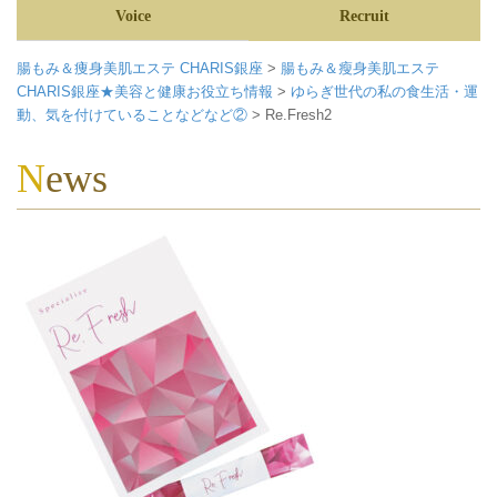
Voice
Recruit
腸もみ＆痩身美肌エステ CHARIS銀座
>
腸もみ＆瘦身美肌エステ
CHARIS銀座★美容と健康お役立ち情報
>
ゆらぎ世代の私の食生活・運
動、気を付けていることなどなど②
>
Re.Fresh2
News