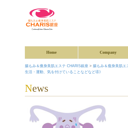
Home
Company
腸もみ＆痩身美肌エステ CHARIS銀座
>
腸もみ＆瘦身美肌エス
生活・運動、気を付けていることなどな
News