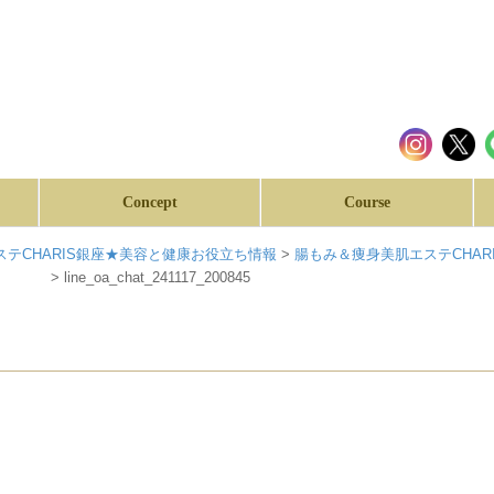
Concept
Course
テCHARIS銀座★美容と健康お役立ち情報
>
腸もみ＆痩身美肌エステCHA
ど④》
>
line_oa_chat_241117_200845