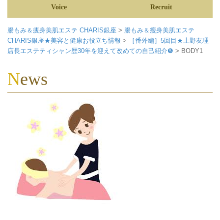
Voice
Recruit
腸もみ＆痩身美肌エステ CHARIS銀座
>
腸もみ＆瘦身美肌エステ
CHARIS銀座★美容と健康お役立ち情報
>
［番外編］5回目★上野友理
店長エステティシャン歴30年を迎えて改めての自己紹介❺
>
BODY1
News