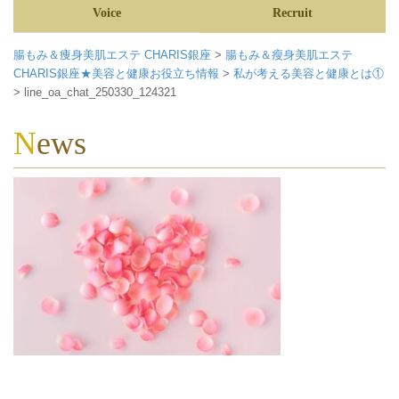
Voice
Recruit
腸もみ＆痩身美肌エステ CHARIS銀座
>
腸もみ＆瘦身美肌エステ
CHARIS銀座★美容と健康お役立ち情報
>
私が考える美容と健康とは①
>
line_oa_chat_250330_124321
News