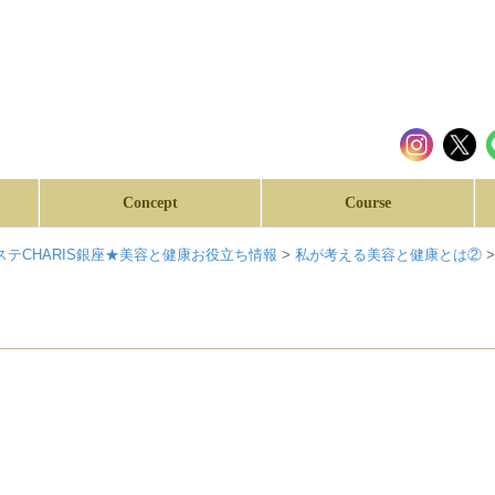
Concept
Course
テCHARIS銀座★美容と健康お役立ち情報
>
私が考える美容と健康とは②