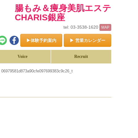
腸もみ＆痩身美肌エステ
CHARIS銀座
tel: 03-3538-1620
MAP
▶体験予約案内
▶ 営業カレンダー
Voice
Recruit
>
06979581d873a90cfe097699383c9c26_t