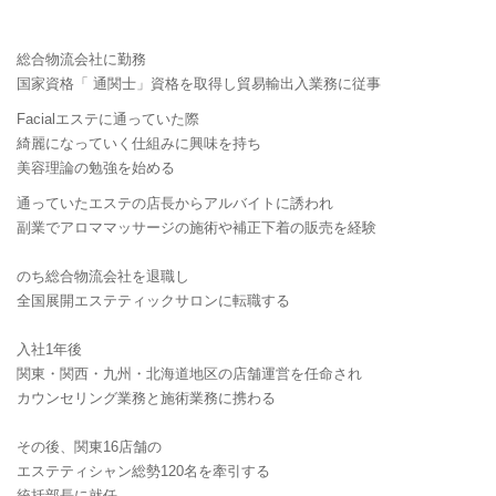
総合物流会社に勤務
国家資格「 通関士」資格を取得し貿易輸出入業務に従事
Facialエステに通っていた際
綺麗になっていく仕組みに興味を持ち
美容理論の勉強を始める
通っていたエステの店長からアルバイトに誘われ
副業でアロママッサージの施術や補正下着の販売を経験
のち総合物流会社を退職し
全国展開エステティックサロンに転職する
入社1年後
関東・関西・九州・北海道地区の店舗運営を任命され
カウンセリング業務と施術業務に携わる
その後、関東16店舗の
エステティシャン総勢120名を牽引する
統括部長に就任