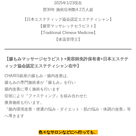
2025年1/23現在
歴30年 施術症例数4.2万人超
【日本エステティック協会認定エステティシャン】
【腸管マッサレッチセラピスト】
【Traditional Chinese Medicine】
【体温管理士】
【腸もみマッサージセラピスト+美容師免許保有者+日本エステテ
ィック協会認定エステティシャン在中】
CHARIS銀座の腸もみ・腸内改善は、
腸もみの専門施術者が『腸もみ』を行い
腸内改善に導く施術を行います
症状により『ファスティング』を組み合わせた
痩身施術も行います。
『腸内環境改善・便通の悩み・ダイエット・肌の悩み・体調の改善』等
へ導きます
色々なサロンなどにへ行っても、