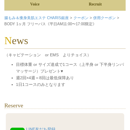
Voice
Recruit
腸もみ＆痩身美肌エステ CHARIS銀座
>
クーポン
>
併用クーポン
>
BODY 1ヶ月 フリーパス《平日AM11:00〜17:00限定》
News
（キャビテーション or EMS よりチョイス）
目標体重 or サイズ達成で1コース（上半身 or 下半身リンパ
マッサージ）プレゼント♥
週2回×4週＝8回は最低保障あり
1日1コースのみとなります
Reserve
LINE友だち登録