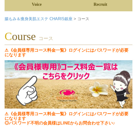
Voice
Recruit
腸もみ＆痩身美肌エステ CHARIS銀座
>
コース
course
コース
⚠《会員様専用コース料金一覧》ログインにはパスワードが必要
になります
⚠
《会員様専用コース料金一覧》
ログインにはパスワードが必要
になります
◎パスワード不明の会員様はLINEからお問合わせ下さい
♪