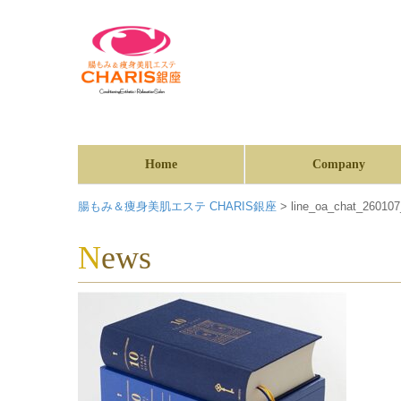
Home
Company
腸もみ＆痩身美肌エステ CHARIS銀座
>
line_oa_chat_26010
News