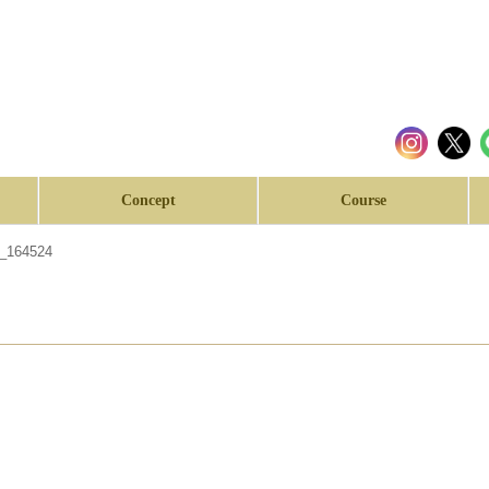
Concept
Course
7_164524