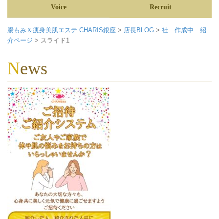
Voice
Recruit
腸もみ＆痩身美肌エステ CHARIS銀座
>
店長BLOG
>
社 作成中 紹
介ページ
>
スライド1
News