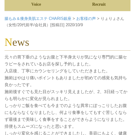
Voice
Recruit
腸もみ＆痩身美肌エステ CHARIS銀座
>
お客様の声
>
りょりょさん
（女性/20代前半/会社員）[投稿日] 2020/10/9
News
元々の胃下垂のようなお腹と下半身太りが気になり専門的に腸セ
ラピーをされているお店を探し予約しました。
入店後、丁寧にカウンセリングをしていただきました。
施術はやはり痛いポイントもありましたが初めての感覚も気持ち
良かったです。
施術後すぐでも見た目がスッキリ見えましたが、2、3日経ってか
らも明らかに変化が見られました。
しっかりご飯を食べても今までのような異常にぽっこりしたお腹
にもならなくなりましたし、何より食事をしてもすぐ苦しくなら
ず最後まで美味しく食事をすることができらようになりました。
排便もスムーズになったと思います。
しっかり変化を感じることができましたし、美容にもよく、健康