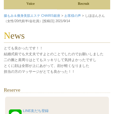
Voice
Recruit
腸もみ＆痩身美肌エステ CHARIS銀座
>
お客様の声
>
しほほんさん
（女性/20代前半/会社員）[投稿日] 2021/9/14
News
とても良かったです！！
結婚式前でも大丈夫ですよとのことでしたのでお願いしました
二の腕と肩周りはとてもスッキリして気持よかったですし
とくに顔は全部が上にあがって、顔が軽くなりました
担当の方のマッサージがとても良かった！！
Reserve
LINE友だち登録