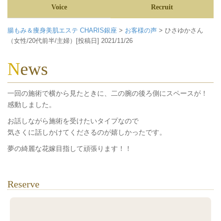
Voice
Recruit
腸もみ＆痩身美肌エステ CHARIS銀座
>
お客様の声
>
ひさゆかさん
（女性/20代前半/主婦）[投稿日] 2021/11/26
News
一回の施術で横から見たときに、二の腕の後ろ側にスペースが！
感動しました。
お話しながら施術を受けたいタイプなので
気さくに話しかけてくださるのが嬉しかったです。
夢の綺麗な花嫁目指して頑張ります！！
Reserve