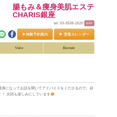
腸もみ＆痩身美肌エステ
CHARIS銀座
tel: 03-3538-1620
MAP
▶体験予約案内
▶ 営業カレンダー
Voice
Recruit
親身になってお話を聞いてアドバイスをくださるので、頑
！！ 次回も楽しみにしています