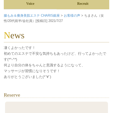
Voice
Recruit
腸もみ＆痩身美肌エステ CHARIS銀座
>
お客様の声
>
ちまさん（女
性/20代前半/会社員）[投稿日] 2021/7/27
News
凄くよかったです！
初めてのエステで不安な気持ちもあったけど、行ってよかったで
す(*^-^*)
何より自分の体をちゃんと意識するようになって、
マッサージが習慣になりそうです！
ありがとうございました(*´∀`)
Reserve