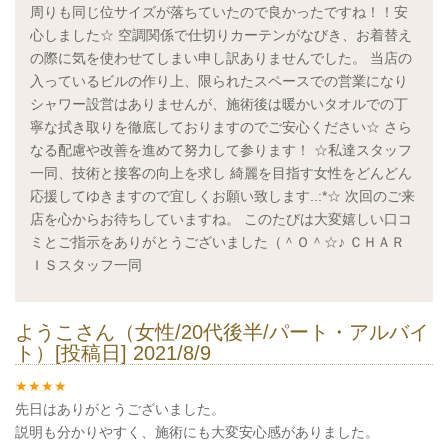
周りも同じ位サイズが落ちていたので良かったですね！！安
心しました☆ 空調関係で仕切りカーテンがなびき、お着替え
の際に気を使わせてしまい申し訳ありませんでした。 当店の
入っているビルの作り上、限られたスペースでの営業になり
シャワー設営はありませんが、施術後は暖かいタオルでの丁
寧な拭き取りを徹底しておりますのでご安心ください☆ さら
なる配慮や改善を進めて努力して参ります！ ☆私達スタッフ
一同、技術と接客の向上を求し 綺麗を目指す女性をどんどん
応援してゆきますので宜しくお願い致します..:*☆ 次回のご来
店を心からお待ちしていますね。 このたびは大変嬉しい口コ
ミとご指示をありがとうございました（＾Ｏ＾☆♪ ＣＨＡＲ
ＩＳスタッフ一同
ようこさん（女性/20代後半/パート・アルバイ
ト）[投稿日] 2021/8/9
先日はありがとうございました。
説明も分かりやすく、施術にも大変安心感がありました。