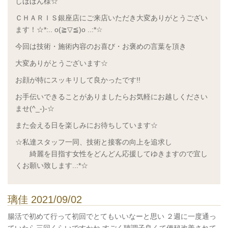
しほほん様☆
ＣＨＡＲＩＳ銀座店にご来店いただき大変ありがとうござい
ます！☆*:.. o(≧▽≦)o ..:*☆
今回は技術・施術内容のお喜び・お褒めの言葉を頂き
大変ありがとうございます☆
お顔が特にスッキリして良かったです!!
お手伝いできることがありましたらお気軽にお越しください
ませ(^_-)-☆
また会える日を楽しみにお待ちしています☆
☆私達スタッフ一同、技術と接客の向上を追求し
綺麗を目指す女性をどんどん応援してゆきますので宜し
くお願い致します..:*☆
璃佳 2021/09/02
腸活で初めて行って初回でとてもいいなーと思い ２週に一度通っ