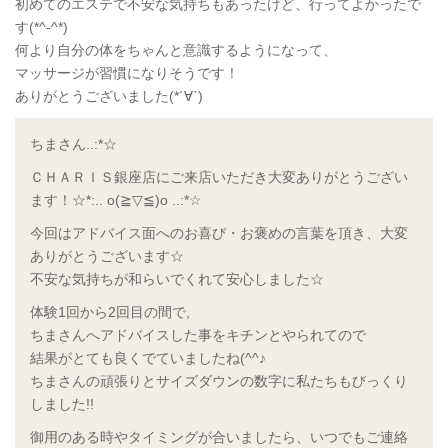
初めてのエステで不安な気持ちもあったけど、行ってよかったで
す(*^-^*)
何より自分の体をちゃんと意識するようになって、
マッサージが習慣になりそうです！
ありがとうございました(*´∀`)
ちまさん..:*☆
ＣＨＡＲＩＳ銀座店にご来店いただき大変ありがとうござい
ます！☆*:.. o(≧▽≦)o ..:*☆
今回はアドバイス面へのお喜び・お褒めの言葉を頂き、大変
ありがとうございます☆
不安な気持ちが和らいでくれて安心しました☆
体験1回から2回目の間で,
ちまさんへアドバイスした事をキチンとやられてので
結果がとても良くでていましたね(^^♪
ちまさんの頑張りとサイズダウンの数字に私たちもびっくり
しました!!
御用のある時やタイミングが合いましたら、いつでもご連絡