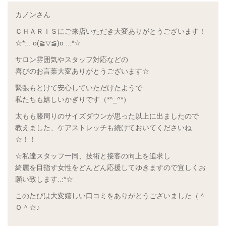
カノンさん
ＣＨＡＲＩＳにご来店いただき大変ありがとうございます！
☆*:.. o(≧▽≦)o ..:*☆
サロン雰囲気やスタッフ対応などの
喜びのお言葉大変ありがとうございます☆
緊張もとけて安心していただけたようで
私たちも嬉しいかぎりです（*^_^*）
太もも膝周りのサイズダウンが思った以上に出ましたので
教えました、ケアストレッチも続けておいてくださいね
☆！！
☆私達スタッフ一同、技術と接客の向上を追求し
綺麗を目指す女性をどんどん応援してゆきますので宜しくお
願い致します..:*☆
このたびは大変嬉しい口コミをありがとうございました（＾
Ｏ＾☆♪