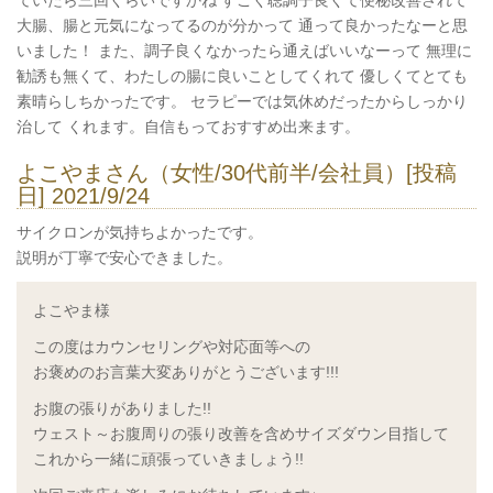
ていたら三回くらいですかね すごく聴調子良くて便秘改善されて
大腸、腸と元気になってるのが分かって 通って良かったなーと思
いました！ また、調子良くなかったら通えばいいなーって 無理に
勧誘も無くて、わたしの腸に良いことしてくれて 優しくてとても
素晴らしちかったです。 セラピーでは気休めだったからしっかり
治して くれます。自信もっておすすめ出来ます。
よこやまさん（女性/30代前半/会社員）[投稿
日] 2021/9/24
サイクロンが気持ちよかったです。
説明が丁寧で安心できました。
よこやま様
この度はカウンセリングや対応面等への
お褒めのお言葉大変ありがとうございます
!!!
お腹の張りがありました
!!
ウェスト～お腹周りの張り改善を含めサイズダウン目指して
これから一緒に頑張っていきましょう
!!