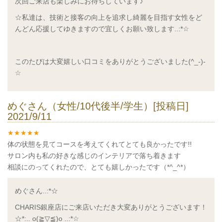
次回ご来店も楽しみにお待ちしています♪
☆私達は、技術と接客の向上を追求し綺麗を目指す女性をど
んどん応援してゆきますので宜しくお願い致します
..:*☆
このたびは大変嬉しい口コミをありがとうございました
(^_-)-
☆
めぐさん（女性/10代後半/学生）[投稿日]
2021/9/11
体の状態を見てコースを考えてくれてとても良かったです!!
サロン内も私の好きな感じのインテリアで落ち着きます
相談にのってくれたので、とても嬉しかったです（*^_^*）
めぐさん..:*☆
CHARIS銀座店にご来店いただき大変ありがとうございます！
☆*:.. o(≧▽≦)o ..:*☆