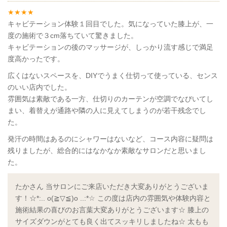
キャビテーション体験１回目でした。気になっていた膝上が、一
度の施術で３cm落ちていて驚きました。
キャビテーションの後のマッサージが、しっかり流す感じで満足
度高かったです。
広くはないスペースを、DIYでうまく仕切って使っている、センス
のいい店内でした。
雰囲気は素敵である一方、仕切りのカーテンが空調でなびいてし
まい、着替えが通路や隣の人に見えてしまうのが若干残念でし
た。
発汗の時間はあるのにシャワーはないなど、コース内容に疑問は
残りましたが、総合的にはなかなか素敵なサロンだと思いまし
た。
たかさん 当サロンにご来店いただき大変ありがとうございま
す！☆*:.. o(≧▽≦)o ..:*☆ この度は店内の雰囲気や体験内容と
施術結果の喜びのお言葉大変ありがとうございます☆ 膝上の
サイズダウンがとても良く出てスッキリしましたね☆ 太もも