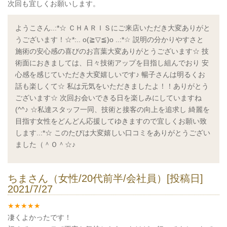
次回も宜しくお願いします。
ようこさん..:*☆ ＣＨＡＲＩＳにご来店いただき大変ありがと
うございます！☆*:.. o(≧▽≦)o ..:*☆ 説明の分かりやすさと
施術の安心感の喜びのお言葉大変ありがとうございます☆ 技
術面におきましては、日々技術アップを目指し組んでおり 安
心感を感じていただき大変嬉しいです♪ 暢子さんは明るくお
話も楽しくて☆ 私は元気をいただきましたよ！！ありがとう
ございます☆ 次回お会いできる日を楽しみにしていますね
(^^♪ ☆私達スタッフ一同、技術と接客の向上を追求し 綺麗を
目指す女性をどんどん応援してゆきますので宜しくお願い致
します..:*☆ このたびは大変嬉しい口コミをありがとうござい
ました（＾Ｏ＾☆♪
ちまさん（女性/20代前半/会社員）[投稿日]
2021/7/27
凄くよかったです！