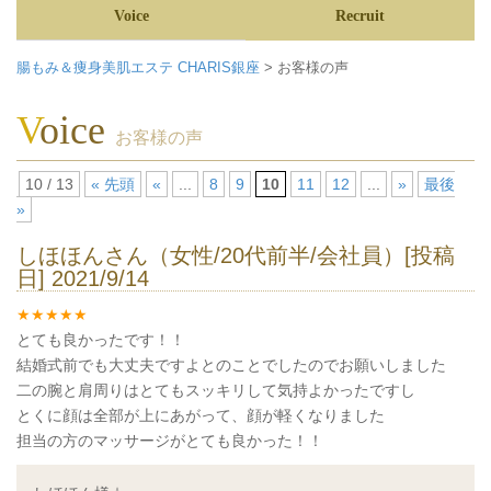
Voice
Recruit
腸もみ＆痩身美肌エステ CHARIS銀座
>
お客様の声
voice
お客様の声
10 / 13
« 先頭
«
...
8
9
10
11
12
...
»
最後
»
しほほんさん（女性/20代前半/会社員）[投稿
日] 2021/9/14
とても良かったです！！
結婚式前でも大丈夫ですよとのことでしたのでお願いしました
二の腕と肩周りはとてもスッキリして気持よかったですし
とくに顔は全部が上にあがって、顔が軽くなりました
担当の方のマッサージがとても良かった！！