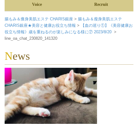
Voice
Recruit
腸もみ＆痩身美肌エステ CHARIS銀座
>
腸もみ＆瘦身美肌エステ
CHARIS銀座★美容と健康お役立ち情報
>
【血の巡り①】《美容健康お
役立ち情報》歳を重ねるのが楽しみになる様に⑦ 2023/8/20
>
line_oa_chat_230820_141320
News