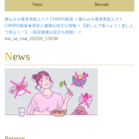
Voice
Recruit
腸もみ＆痩身美肌エステ CHARIS銀座
>
腸もみ＆瘦身美肌エステ
CHARIS銀座★美容と健康お役立ち情報
>
【楽しんで食べよう！楽しん
で呑もう！】《美容健康お役立ち情報》
>
line_oa_chat_231229_174138
News
Reserve