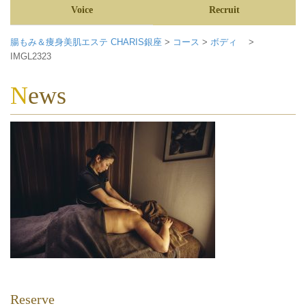
Voice
Recruit
腸もみ＆痩身美肌エステ CHARIS銀座
>
コース
>
ボディ
>
IMGL2323
News
Reserve