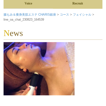
Voice
Recruit
腸もみ＆痩身美肌エステ CHARIS銀座
>
コース
>
フェイシャル
>
line_oa_chat_230823_164539
News